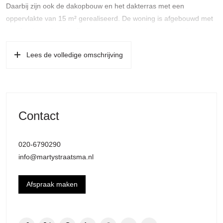
Daarbij zijn ook de dakopbouw en het dakterras met een
oppervlakte van 15 m² gerealiseerd. De woning is afgebouwd met
een fraaie keuken, badkamer en sanitair en is zó te betrekken.
Bovendien is de erfpachtcanon eeuwigdurend afgekocht!
Lees de volledige omschrijving
Indeling:
Eigen entree op de begane grond met trapopgang naar de eerste
verdieping;
Eerste verdieping (geheel voorzien van eikenhouten parketvloer):
Contact
Overloop met garderobe en modern, zwevend toilet v.v. fontein,
glas-in-lood schuifdeuren naar royale woonkamer met aan de
020-6790290
voorzijde vrij uitzicht. De luxe keuken met kookeiland is gelegen
info@martystraatsma.nl
aan de achterzijde en heeft openslaande deuren naar het balkon
over de volledige breedte op het oosten. De keuken is voorzien
van een combi-stoomoven en een combi-magnetron, vaatwasser,
Afspraak maken
koelkast, vriezer, gaskookplaat, afzuigkap en quooker.
Tweede verdieping: