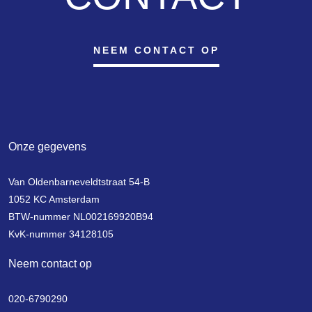
a professional administrator. There is currently more than €10,000
in the account of the association. All relevant documents are
NEEM CONTACT OP
available digitally.
The service charges are €100 per month. The service costs
include building insurance, reservation for future maintenance and
daily maintenance.
Onze gegevens
Van Oldenbarneveldtstraat 54-B
1052 KC Amsterdam
BTW-nummer NL002169920B94
KvK-nummer 34128105
Neem contact op
020-6790290