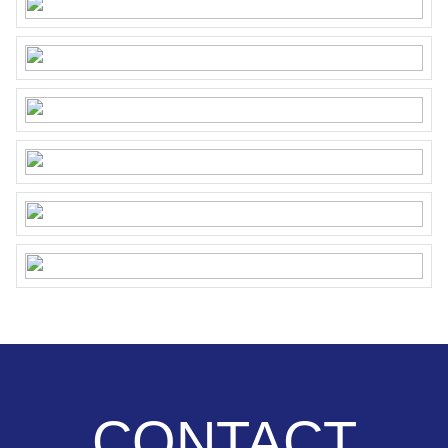
Details
• Leasehold bought off perpetually.
• Year of construction 1931, high-quality renovation in 2017.
• Energy label B, valid until October 15, 2034.
• Equipped with 12 solar panels.
• Various insect screens available.
• The apartment is equipped with central heating (gas) and hot
water through a central heating combination boiler (2018).
• The house is fully equipped with insulating glazing and the roof is
also insulated.
• The roof terrace and roof structure have been constructed with a
permit.
• Parking options on public roads through a permit system, 2
permits possible.
Owners Association
CONTACT
The apartment is part of the Owners’ Association
“Archimedesplantsoen 39-41” and consists of 3 members. There is