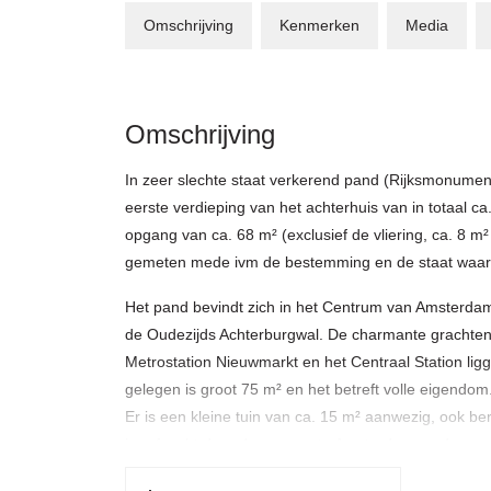
Omschrijving
Kenmerken
Media
Omschrijving
In zeer slechte staat verkerend pand (Rijksmonume
eerste verdieping van het achterhuis van in totaal c
opgang van ca. 68 m² (exclusief de vliering, ca. 8 m
gemeten mede ivm de bestemming en de staat waarin 
Het pand bevindt zich in het Centrum van Amsterdam 
de Oudezijds Achterburgwal. De charmante grachten
Metrostation Nieuwmarkt en het Centraal Station lig
gelegen is groot 75 m² en het betreft volle eigendom
Er is een kleine tuin van ca. 15 m² aanwezig, ook be
in erfpacht door de gemeente Amsterdam en de cano
Bij verkoop wordt een clausule opgenomen waarbij ko