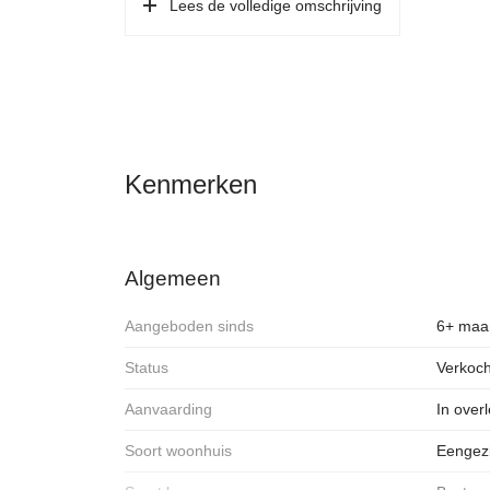
Lees de volledige omschrijving
verkoopdocumentatie. Met betrekking tot de tuin is
in het kadaster, mede in verband hiermee is er een p
Aangezien het een Rijksmonument betreft is er geen
Bezichtigingen zijn eventueel mogelijk, geïnteresse
bezichtiging en dienen de nodige voorzichtigheid in 
Kenmerken
Algemeen
Aangeboden sinds
6+ maa
Status
Verkoch
Aanvaarding
In over
Soort woonhuis
Eengez