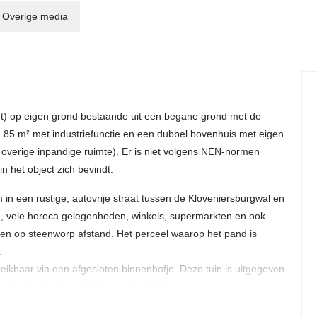
Overige media
nt) op eigen grond bestaande uit een begane grond met de
a. 85 m² met industriefunctie en een dubbel bovenhuis met eigen
² overige inpandige ruimte). Er is niet volgens NEN-normen
het object zich bevindt.
in een rustige, autovrije straat tussen de Kloveniersburgwal en
, vele horeca gelegenheden, winkels, supermarkten en ook
gen op steenworp afstand. Het perceel waarop het pand is
.
reikbaar via een afgesloten binnenhofje. Deze tuin is uitgegeven
n is afgekocht tot 31 december 2041.
per het pand zal aanvaarden ‘as is, where is’. Zie de