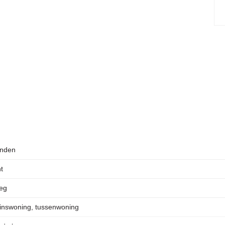
 de akte inzake de afkoopsom erfpachtcanon nooit ingeschreven
rojectnotaris: Spier & Hazenberg.
 energie label aangevraagd.
erden worden geacht op eigen risico deel te nemen aan de
acht te nemen.
nden
t
leg
inswoning, tussenwoning