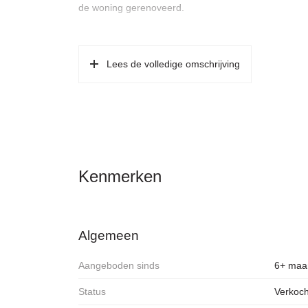
de woning gerenoveerd.
Indeling derde verdieping (de woning is v.v. een lami
Entrée/hal, bergkast voorzien van c.v.-ketel en was
Lees de volledige omschrijving
aan de voorzijde met fraai uitzicht op vaarwater,
met douche, wastafel en zwevend toilet.
Kortom, een perfect ingedeelde en fraai gelegen wo
Omgeving:
Het appartement is gelegen in een rustige straat op 
Kenmerken
Westergasterrein met diverse horeca-, film- theater-
De Bakkerswinkel en nog veel meer hotspots. Zodra j
(eet)cafés, maar ook twee supermarkten en allerlei s
Algemeen
naar de Lindengrachtmarkt of de Westerstraat? De J
goed bereikbaar met zowel het openbaar vervoer al
Aangeboden sinds
6+ maa
op de ringweg A-10). Met de fiets ben je binnen 10 mi
Status
Verkoch
Bijzonderheden