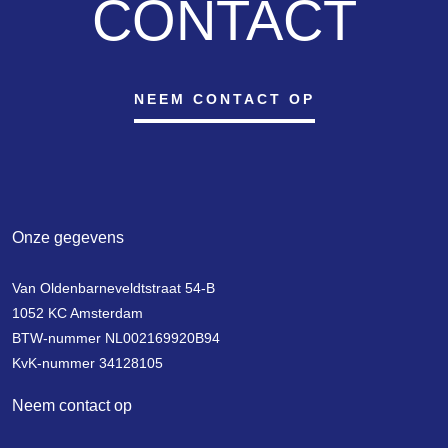
CONTACT
documentation for details.
The service charges are € 246,98 per month and include, among
other things, building insurance, a reserve fund for major
maintenance, administration, and daily maintenance.
NEEM CONTACT OP
Although care has been taken in compiling this information and the
measurement report, neither the owner nor the selling real estate
agent accepts any liability for the accuracy of the data provided.
We advise you to consult your own NVM real estate agent.
Onze gegevens
Van Oldenbarneveldtstraat 54-B
1052 KC Amsterdam
BTW-nummer NL002169920B94
KvK-nummer 34128105
Neem contact op