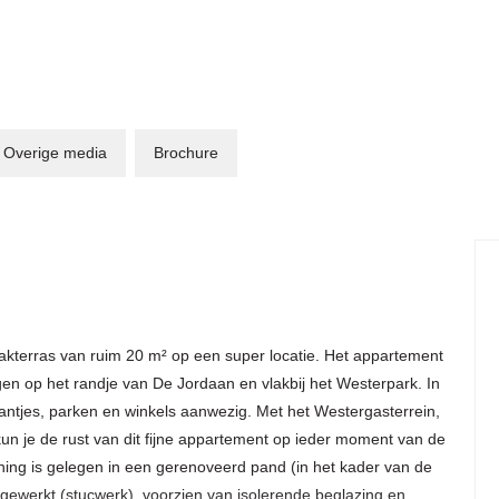
Overige media
Brochure
akterras van ruim 20 m² op een super locatie. Het appartement
egen op het randje van De Jordaan en vlakbij het Westerpark. In
urantjes, parken en winkels aanwezig. Met het Westergasterrein,
un je de rust van dit fijne appartement op ieder moment van de
oning is gelegen in een gerenoveerd pand (in het kader van de
afgewerkt (stucwerk), voorzien van isolerende beglazing en