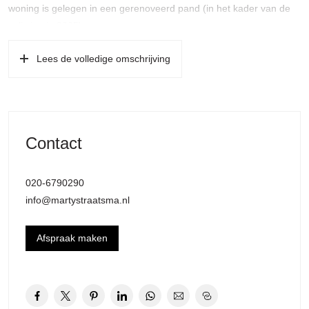
woning is gelegen in een gerenoveerd pand (in het kader van de
splitsing in 2005).
Indeling (de gehele woning is voorzien van een mooie
Lees de volledige omschrijving
lamelparketvloer):
Entrée/hal met zwevend toilet en fontein, woonkamer gelegen aan
de achterzijde, half open keuken aan de achterzijde, voorzien van
apparatuur en met deur naar het balkon v.v. balkonkast.
Contact
Slaapkamer aan de voorzijde met toegang tot fraai vernieuwde
badkamer met inloopdouche, handdoekradiator en
020-6790290
wastafelmeubel. Het gehele appartement is strak afgewerkt
info@martystraatsma.nl
(stucwerk), voorzien van isolerende beglazing en in de woonkamer
bevindt zich een kast met de c.v.-ketel.
Afspraak maken
Kortom, een direct te betrekken, perfect ingedeelde en sfeervolle
woning met alle gemakken in de directe omgeving!
Omgeving: