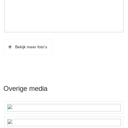
Owners Association
The apartment is part of the Association of Owners “Fagelstraat
74” consisting of 4 members. It is an active VvE and the
administration is carried out by the members (all relevant
documents are available digitally). The service charges are € 75
per month and there is currently approximately € 7,500 in the
account of the association.
Bekijk meer foto's
The service charges include building insurance, reservation for
future maintenance and daily maintenance.
Overige media