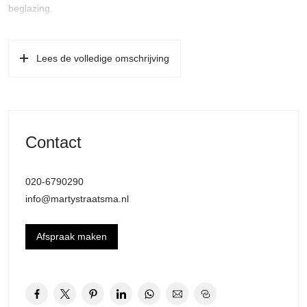
beglazing.
Indeling (de gehele woning is voorzien van een eikenhouten
parketvloer):
Lees de volledige omschrijving
Eigen entree op de eerste verdieping via buitentrap te bereiken.
Lichte en royale woonkamer met fraai uitzicht over het water en de
groene kade, moderne open keuken v.v. apparatuur: 5-pits
gaskookplaat, afzuigkap, vaatwasser, combi-magnetron en
Contact
koel-/vriescombinatie. Diepe trapkast met garderobe, twee royale
slaapkamers gelegen aan de achterzijde, beiden met openslaande
020-6790290
deuren naar het balkon op het noorden v.v. twee balkonkasten,
info@martystraatsma.nl
moderne badkamer met inloopdouche, wastafelmeubel en
handdoekradiator, separaat, zwevend toilet met fontein.
Afspraak maken
Kortom: Een mooi en comfortabel appartement, direct te
betrekken, met alle voorzieningen binnen handbereik!
Locatie