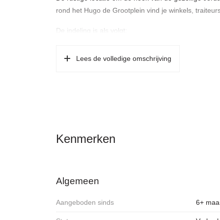
rond het Hugo de Grootplein vind je winkels, traiteu
De indeling is als volgt:
Via het trappenhuis kom je bij de eigen entree op de
Lees de volledige omschrijving
Vierde verdieping: lichte en royale woonkamer v.v. 
en met openslaande deuren naar royaal balkon op he
wasruimte/berging grenzend aan de keuken v.v. zweven
Bovenste verdieping: overloop met daklicht, ruime e
kastenwand, tweede royale kamer aan de achterzijd
Kenmerken
ligbad/douche, wastafel en zwevend toilet.
De woning is centraal gelegen nabij het gezellige Hu
Als je om de hoek de Nassaukade oversteekt sta je 
Algemeen
uitgaansgelegenheden, terrasjes en winkels. De ander
Westergasfabriek en het groene Westerpark. De zat
Aangeboden sinds
6+ maa
en het Marnixbad liggen op loopafstand. Het Vondelp