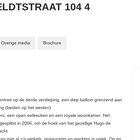
ELDTSTRAAT
104
4
Overige media
Brochure
 entree op de derde verdieping, een diep balkon grenzend aan
ng (beiden op het westen).
mers, een open eetkeuken en een royale woonkamer. Het
gesplitst in 2006, om de hoek van het gezellige Hugo de
acht.
an met al z’n winkels, restaurants en markten is uniek. Op en