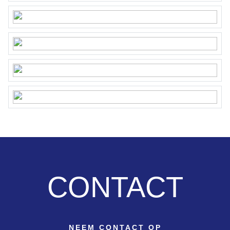
• Delivery in consultation.
Owners Association
The apartment is part of the Owners’ Association “Wilhelminastraat
13” consisting of 4 members. This is an active VvE with a multi-
year maintenance plan and the administration is carried out by
Centraal Huizen Beheer Amsterdam (all relevant documents are
available digitally). The painting work on the building was
completed in September 2023. A vote will soon be taken on the
proposed increase in service charges, which would then amount to
€124 per month.
These charges include building insurance, the administration,
reservation for major maintenance and daily maintenance.
CONTACT
NEEM CONTACT OP